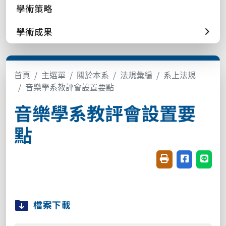
學術策略
學術成果
首頁
主選單
關於本系
法規彙編
系上法規
音樂學系教評會設置要點
音樂學系教評會設置要
點
友善列印(開新視窗
分享至臉書(
分享至
檔案下載