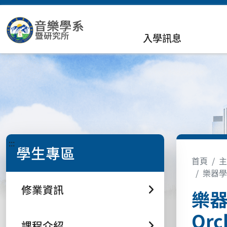
入學訊息
:::
學生專區
首頁
主
樂器學與配
修業資訊
樂器學
Orch
課程介紹