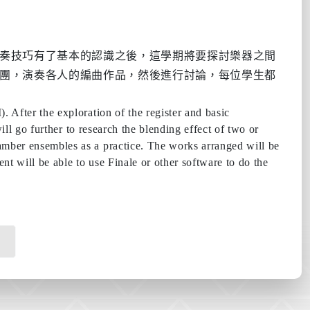
奏技巧有了基本的認識之後，這學期將要探討樂器之間
團，演奏各人的編曲作品，然後進行討論，每位學生都
. After the exploration of the register and basic
ll go further to research the blending effect of two or
hamber ensembles as a practice. The works arranged will be
nt will be able to use Finale or other software to do the