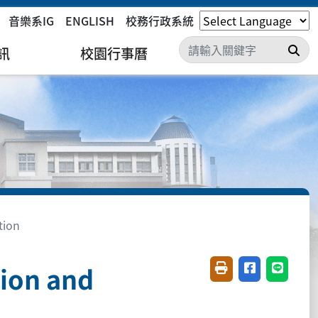
音樂系IG
ENGLISH
校務行政系統
搜
訊
校園行事曆
ion
on and
友善列印(開新視窗)
分享至臉書(開
分享至 L