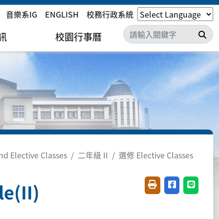
音樂系IG
ENGLISH
校務行政系統
搜
訊
校園行事曆
 Elective Classes
二年級 II
選修 Elective Classes
e(II)
友善列印(開新視窗)
分享至臉書(開
分享至 L