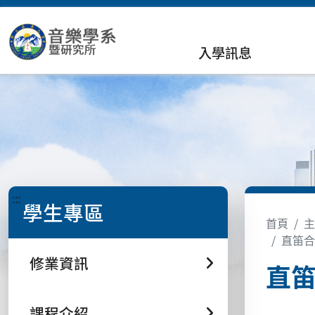
入學訊息
:::
學生專區
首頁
主
直笛合奏(
修業資訊
直笛合
課程介紹