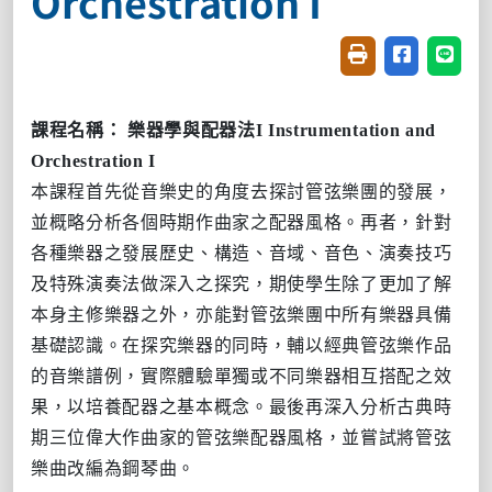
Orchestration I
友善列印(開新視窗
分享至臉書(
分享至
課程名稱：
樂器學與配器法
I Instrumentation and
Orchestration I
本課程首先從音樂史的角度去探討管弦樂團的發展，
並概略分析各個時期作曲家之配器風格。再者，針對
各種樂器之發展歷史、構造、音域、音色、演奏技巧
及特殊演奏法做深入之探究
，期使學生除了更加了解
本身主修樂器之外，亦能對管
弦
樂團中所有樂器具備
基礎認識。在探究樂器的同時，輔以經典管弦樂作品
的音樂譜例，實際體驗單獨或不同樂器相互搭配之效
果，以培養配器之基本概念。最後再深入分析古典時
期三位偉大作曲家的管
弦
樂配器風格，並嘗試將管
弦
樂曲改編為鋼琴曲。