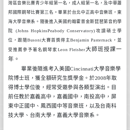
灣區音樂比賽青少年組第一名，成人組第一名，及中華蕭
邦國際鋼琴比賽第三名。畢業於台北中正高中音樂班，東
海大學音樂系。隨後進入美國約翰霍普金斯琵琶第音約學
院
(Johns HopkinsPeabody Conservatory)
攻讀碩士學
位，跟隨
Busoni
大賽首獎得主
Benjamin Pasternack
，並
大師班授課一
受推薦參予著名鋼琴家
Leon Fleisher
年。
畢業後隨進考入美國
Cincinnati
大學音樂學
院博士班，獲全額研究生獎學金。於
2008
年取
得博士學位後，經常受邀參與各類型演出。目
前任教於嘉義高中，嘉義國中，南投高中，屏
東中正國中、鳳西國中等音樂班，以及台南科
技大學、台南大學，嘉義大學音樂系。