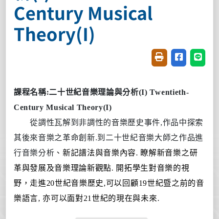
Century Musical
Theory(I)
友善列印(開新視窗
分享至臉書(
分享至
課程名稱
:
二十世紀音樂理論與分析
(I) Twentieth-
Century Musical Theory(I)
從調性瓦解到非調性的音樂歷史事件
,
作品中探索
其後來音樂之革命創新
.
到二十世紀音樂大師之作品進
行音樂分析
、新記譜法與音樂內容
.
瞭解新音樂之研
革與發展及音樂理論新觀點
.
開拓學生對音樂的視
野，走進
20
世紀音樂歷史
,
可以回顧
19
世紀暨之前的音
樂語言
,
亦可以面對
21
世紀的現在與未來
.