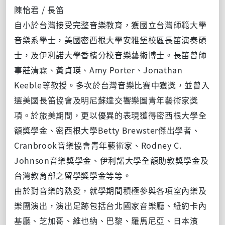
陳怡君 / 長笛
自小於台灣接受完整音樂教育，獲國立台灣師範大學
音樂系學士，美國密西根大學安雅堡校區長笛演奏碩
士，及伊利諾大學香檳分校音樂藝術博士。長笛曾師
事莊清霖、黃貞瑛、Amy Porter、Jonathan
Keeble等教授。多次於台灣音樂比賽中獲獎，並曾入
選美國長笛協會及明尼蘇達交響樂圖青年藝術家獎
項。於旅美期間，更以優異的表現獲得密西根大學全
額獎學金、密西根大學Betty Brewster傑出學者、
Cranbrook音樂協會青年藝術家、Rodney C.
Johnson音樂獎學金、伊利諾大學全額助教獎學金及
台灣教育部之留學獎學金等等。
由於對音樂的熱愛，就學期間積極參與各項室內樂及
樂團演出，演出足跡包括台北國家音樂廳、紐約卡內
基廳、芝加哥、維也納、巴黎、羅馬尼亞、日本濱