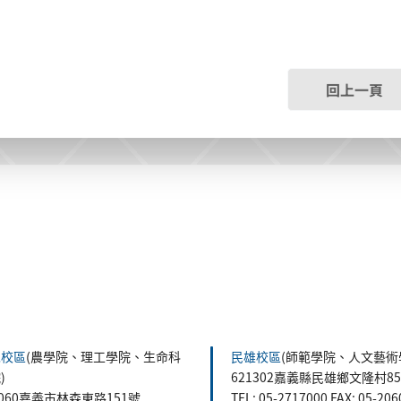
回上一頁
森校區
(農學院、理工學院、生命科
民雄校區
(師範學院、人文藝術
)
621302嘉義縣民雄鄉文隆村8
0060嘉義市林森東路151號
TEL: 05-2717000 FAX: 05-20