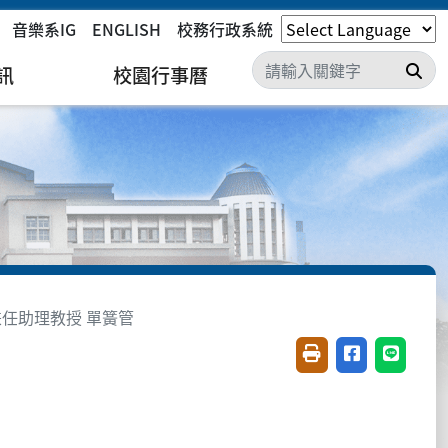
音樂系IG
ENGLISH
校務行政系統
搜
訊
校園行事曆
兼任助理教授 單簧管
友善列印(開新視窗)
分享至臉書(開
分享至 L