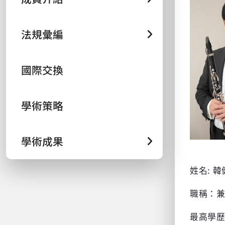
法規彙編
國際交換
學術策略
學術成果
姓名
:
韓
職稱：
最高學