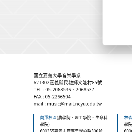
:::
國立嘉義大學音樂學系
621302嘉義縣民雄鄉文隆村85號
TEL : 05-2068536、2068537
FAX : 05-2266504
mail : music@mail.ncyu.edu.tw
蘭潭校區
(農學院、理工學院、生命科
林
學院)
學院
600355嘉義市鹿寮里學府路300號
60