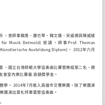
所 ，曾師事賴勇、蕭也琴、韓文蓬、宋威德與陳威稜
 für Musik Detmold)
就讀，師事
Prof. Thomas
(Künstlerische Ausbildung Diplom)
，
2012
年六月
。
選 、國立台灣師範大學協奏曲比賽管樂組第二名、德
友會室內樂比賽最 高額獎學金。
與教學。
2014
年
7
月進入高雄市交響樂團，除了樂團演
弦樂團演出莫札特單簧管協奏曲。
。