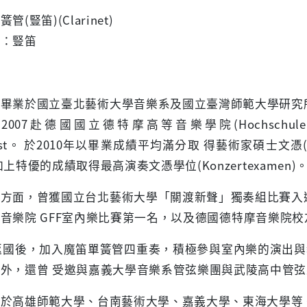
單簧管
(
豎笛
)
(Clarinet)
程：豎笛
畢業於國立臺北藝術大學音樂系及國立臺灣師範大學研究
2007
赴德國國立德特摩高等音樂學院
(Hochschule
st
。 於
2010
年以畢業成績平均滿分取 得藝術家碩士文憑
加上特優的成績取得最高演奏文憑學位
(Konzertexamen)
方面，曾獲國立台北藝術大學「關渡新聲」獨奏組比賽入
摩音樂院
GFF
室內樂比賽第一名，以及德國德特摩音樂院校
年返國後，加入魔笛單簧管四重奏，積極參與室內樂的演出
外，還曾 受邀與嘉義大學音樂系管弦樂團與武陵高中管
教於高雄師範大學、台南藝術大學、嘉義大學、東海大學等