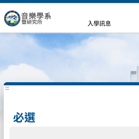
入學訊息
:::
必選