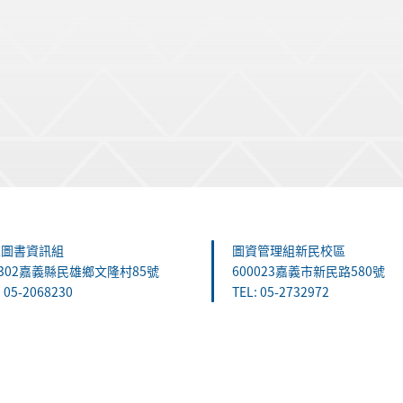
雄圖書資訊組
圖資管理組新民校區
1302嘉義縣民雄鄉文隆村85號
600023嘉義市新民路580號
: 05-2068230
TEL: 05-2732972