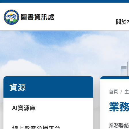
關於
:::
資源
首頁
主
業
AI資源庫
業務聯
線上影音公播平台