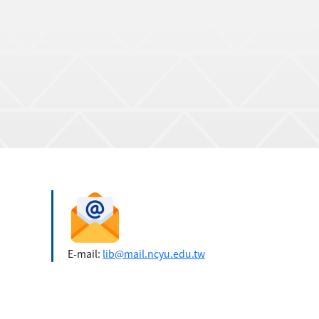
E-mail:
lib@mail.ncyu.edu.tw