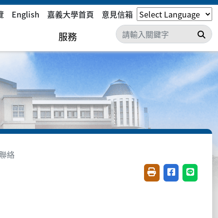
覽
English
嘉義大學首頁
意見信箱
搜
服務
聯絡
友善列印(開新視窗)
分享至臉書(開
分享至 L