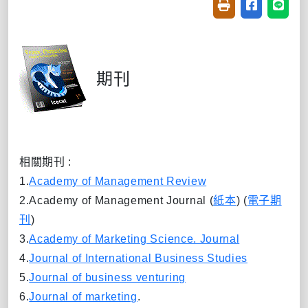
友善列印(開新視窗
分享至臉書(
分享至
期刊
相關期刊 :
1.
Academy of Management Review
2.
Academy of Management Journal (
紙本
) (
電子期
刊
)
3
.
Academy of Marketing Science. Journal
4.
Journal of International Business Studies
5.
Journal of business venturing
6.
Journal of marketing
.