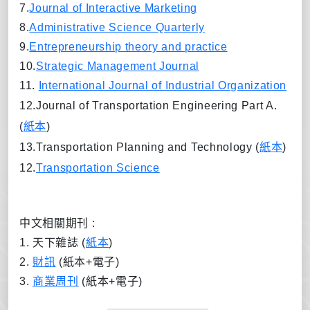
7.
Journal of Interactive Marketing
8.
Administrative Science Quarterly
9.
Entrepreneurship theory and practice
10.
Strategic Management Journal
11.
International Journal of Industrial Organization
12.Journal of Transportation Engineering Part A.
(
紙本
)
13.Transportation Planning and Technology (
紙本
)
12.
Transportation Science
中文相關期刊 :
1. 天下雜誌 (
紙本
)
2.
財訊
(紙本+電子)
3.
商業周刊
(紙本+電子)