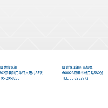
雄圖書資訊組
圖資管理組新民校區
1302嘉義縣民雄鄉文隆村85號
600023嘉義市新民路580號
: 05-2068230
TEL: 05-2732972