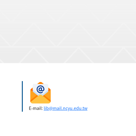
E-mail:
lib@mail.ncyu.edu.tw