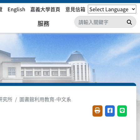
覽
English
嘉義大學首頁
意見信箱
搜
服務
研究所
圖書館利用教育-中文系
友善列印(開新視窗)
分享至臉書(開
分享至 L