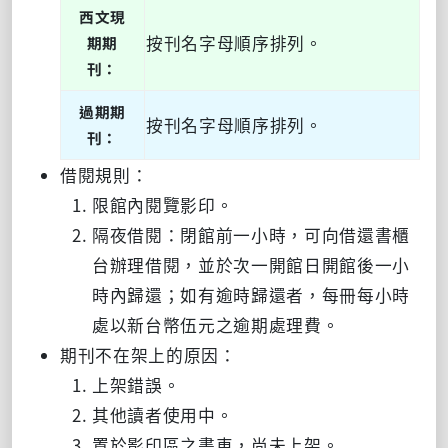
西文現
按刊名字母順序排列。
期期
刊：
過期期
按刊名字母順序排列。
刊：
借閱規則：
限館內閱覽影印。
隔夜借閱：閉館前一小時，可向借還書櫃
台辦理借閱，並於次一開館日開館後一小
時內歸還；如有逾時歸還者，每冊每小時
處以新台幣伍元之逾期處理費。
期刊不在架上的原因：
上架錯誤。
其他讀者使用中。
置於影印區之書車，尚未上架。