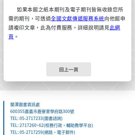
如果本館之紙本期刊及電子期刊皆無收錄您所
需的期刊，可透過
全國文獻傳遞服務系統
向他館申
請複印文章，此為付費服務。詳細說明請見
此網
頁
。
回上一頁
蘭潭圖書資訊處
600355嘉義市鹿寮里學府路300號
TEL: 05-2717233(圖書諮詢)
TEL: 2717260~62(校務行政，輔助教學平台)
TEL: 05-2717259(網路，電子郵件)