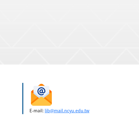
E-mail:
lib@mail.ncyu.edu.tw