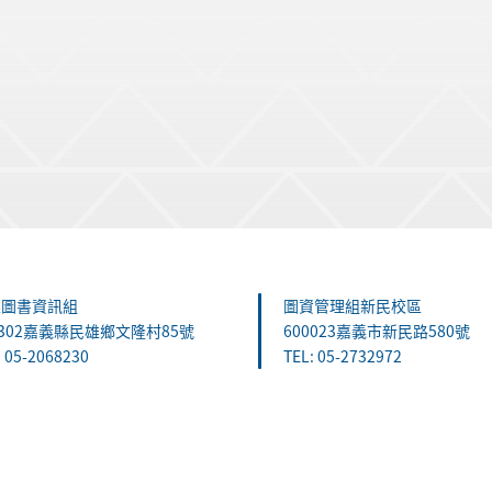
雄圖書資訊組
圖資管理組新民校區
1302嘉義縣民雄鄉文隆村85號
600023嘉義市新民路580號
: 05-2068230
TEL: 05-2732972