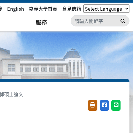
覽
English
嘉義大學首頁
意見信箱
搜
服務
博碩士論文
友善列印(開新視窗)
分享至臉書(開
分享至 L