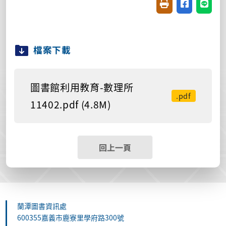
友善列印(開新視窗
分享至臉書(
分享至
檔案下載
圖書館利用教育-數理所
.pdf
11402.pdf (4.8M)
回上一頁
蘭潭圖書資訊處
600355嘉義市鹿寮里學府路300號