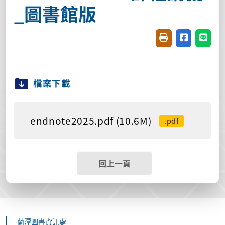
_圖書館版
友善列印(開新視窗
分享至臉書(
分享至
檔案下載
endnote2025.pdf (10.6M)
.pdf
回上一頁
蘭潭圖書資訊處