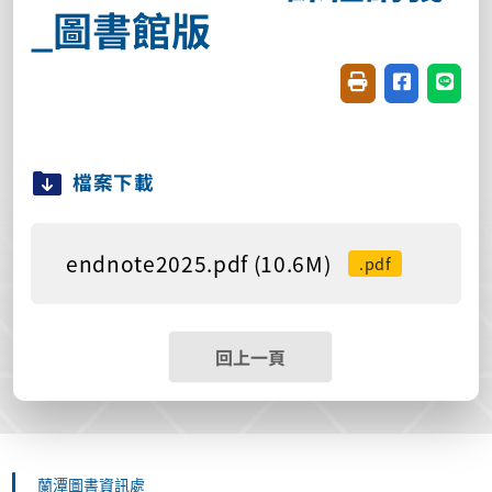
_圖書館版
友善列印(開新視窗
分享至臉書(
分享至
檔案下載
endnote2025.pdf (10.6M)
.pdf
回上一頁
蘭潭圖書資訊處