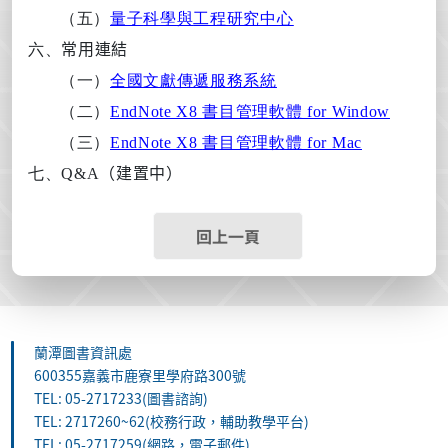
（五）
量子
科
學
與
工程
研究
中
心
六、
常用連結
（一）
全國文獻傳遞服務系統
（二）
EndNote X8
書目管理軟體 for Window
（三）
EndNote X8
書目管理軟體 for Mac
七、
Q&A
（建置中）
回上一頁
蘭潭圖書資訊處
600355嘉義市鹿寮里學府路300號
TEL: 05-2717233(圖書諮詢)
TEL: 2717260~62(校務行政，輔助教學平台)
TEL: 05-2717259(網路，電子郵件)