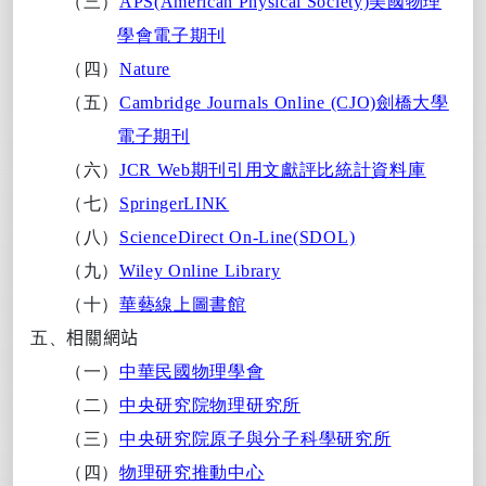
（三）
APS(American Physical Society)
美國
物理
學
會
電子期刊
（四）
Nature
（五）
Cambridge Journals Online (CJO)
劍橋大學
電子期刊
（六）
JCR Web
期刊引用文獻評比統計資料庫
（七）
SpringerLINK
（八）
ScienceDirect On-Line(SDOL)
（九）
Wiley Online Library
（十）
華
藝線上圖書館
五、
相關網站
（一）
中
華
民
國
物
理
學
會
（二）
中
央
研究
院
物
理
研究
所
（三）
中
央
研究
院
原子與分子
科
學
研
究
所
（四）
物
理
研究
推
動
中
心