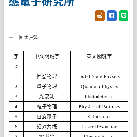
態電子研究所
友善列印(開新視窗
分享至臉書(
分享至
一、
圖書資料
序
中文關鍵字
英文關鍵字
號
1
固態物理
Solid State Physics
2
量子物理
Quantum Physics
3
光感測
Photodetector
4
粒子物理
Physics of Particles
5
自旋電子
Spintronics
6
鐳射共振
Laser Resonator
7
電磁學
Electricity and