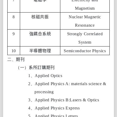
Magnetism
8
核磁共振
Nuclear Magnetic
Resonance
9
強耦合系統
Strongly Correlated
System
10
半導體物理
Semiconductor Physics
二、
期刊
（一）
系所訂購期刊
1、
Applied Optics
2、
Applied Physics A: materials science &
processing
3、
Applied Physics B:Lasers & Optics
4、
Applied Physics Express
5、
Applied Physics Letters