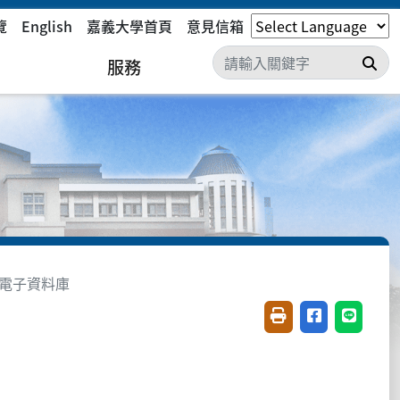
覽
English
嘉義大學首頁
意見信箱
搜
服務
電子資料庫
友善列印(開新視窗)
分享至臉書(開
分享至 L