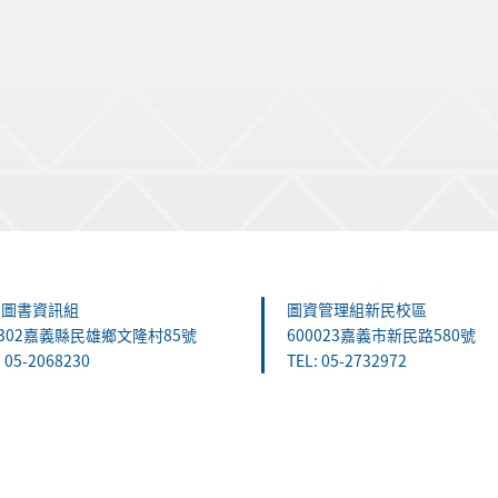
雄圖書資訊組
圖資管理組新民校區
1302嘉義縣民雄鄉文隆村85號
600023嘉義市新民路580號
: 05-2068230
TEL: 05-2732972