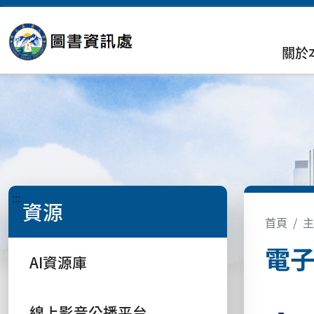
關於
:::
資源
首頁
主
電
AI資源庫
線上影音公播平台