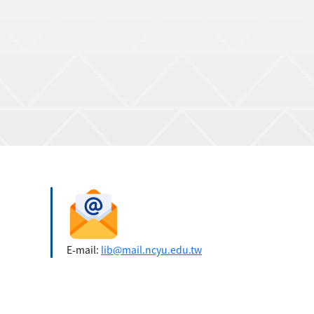
E-mail:
lib@mail.ncyu.edu.tw