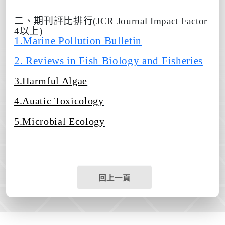
二、期刊評比排行(JCR Journal Impact Factor
4以上)
1.Marine Pollution Bulletin
2. Reviews in Fish Biology and Fisheries
3.Harmful Algae
4.Auatic Toxicology
5.Microbial Ecology
回上一頁