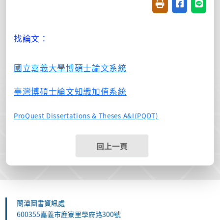
友善列印(開新視窗
分享至臉書(
分享至
找論文：
國立嘉義大學博碩士論文系統
臺灣博碩士論文知識加值系統
ProQuest Dissertations & Theses A&I(PQDT)
回上一頁
蘭潭圖書資訊處
600355嘉義市鹿寮里學府路300號