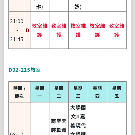
琳)
妤)
21:00
教室維
教室維
教室維
教室維
教室維
~
D
護
護
護
護
護
21:45
D02-215教室
時間 /
星期
星期
星期
星期
星期
節次
一
二
三
四
五
大學國
文II嘉
商業套
義現代
裝軟體
08:10
文學選