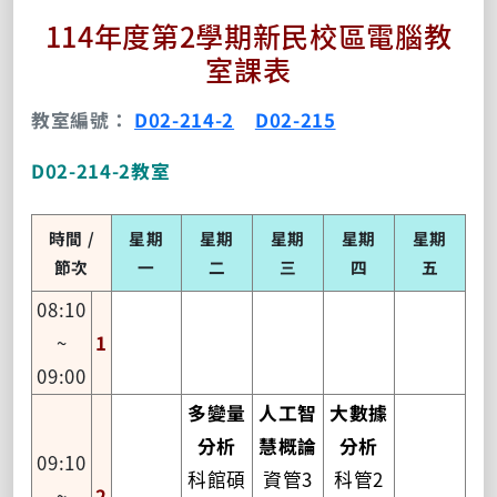
114年度第2學期新民校區電腦教
室課表
教室編號：
D02-214-2
D02-215
D02-214-2教室
時間 /
星期
星期
星期
星期
星期
節次
一
二
三
四
五
08:10
~
1
09:00
多變量
人工智
大數據
分析
慧概論
分析
09:10
科館碩
資管3
科管2
~
2