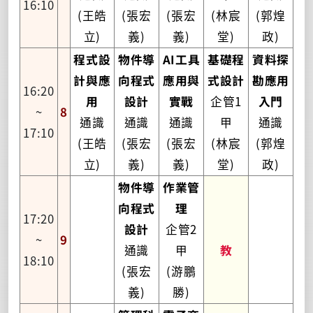
16:10
(王皓
(張宏
(張宏
(林宸
(郭煌
立)
義)
義)
堂)
政)
程式設
物件導
AI工具
基礎程
資料探
計與應
向程式
應用與
式設計
勘應用
16:20
用
設計
實戰
企管1
入門
~
8
通識
通識
通識
甲
通識
17:10
(王皓
(張宏
(張宏
(林宸
(郭煌
立)
義)
義)
堂)
政)
物件導
作業管
向程式
理
17:20
設計
企管2
~
9
通識
甲
教
18:10
(張宏
(游鵬
義)
勝)