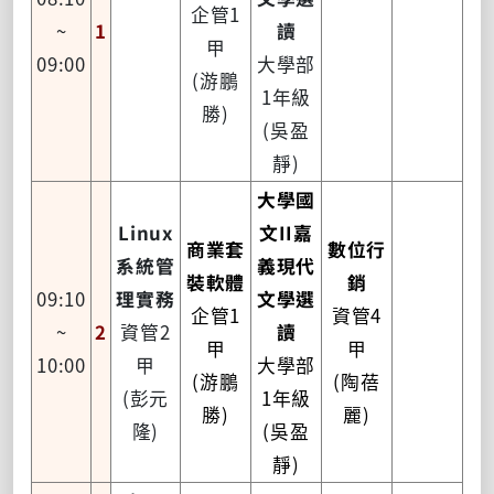
企管1
~
1
讀
甲
09:00
大學部
(游鵬
1年級
勝)
(吳盈
靜)
大學國
Linux
文II嘉
商業套
數位行
系統管
義現代
裝軟體
銷
09:10
理實務
文學選
企管1
資管4
~
2
資管2
讀
甲
甲
10:00
甲
大學部
(游鵬
(陶蓓
(彭元
1年級
勝)
麗)
隆)
(吳盈
靜)