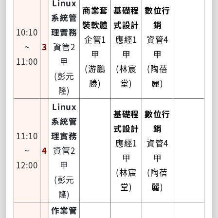
Linux
商業套
基礎程
數位行
系統管
裝軟體
式設計
銷
10:10
理實務
企管1
應經1
資管4
~
3
資管2
甲
甲
甲
11:00
甲
(游鵬
(林宸
(陶蓓
(彭元
勝)
堂)
麗)
隆)
Linux
基礎程
數位行
系統管
式設計
銷
11:10
理實務
應經1
資管4
~
4
資管2
甲
甲
12:00
甲
(林宸
(陶蓓
(彭元
堂)
麗)
隆)
作業管