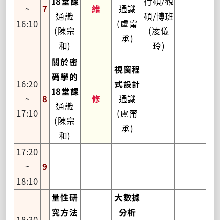
18堂課
行碩/觀
~
7
維
通識
通識
碩/博班
16:10
(盧甯
(陳宗
(凌儀
承)
和)
玲)
關於密
視窗程
碼學的
16:20
式設計
18堂課
~
8
修
通識
通識
17:10
(盧甯
(陳宗
承)
和)
17:20
~
9
18:10
量性研
大數據
究方法
分析
18:30