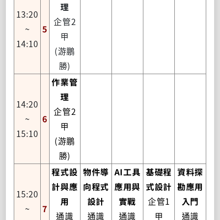
理
13:20
企管2
~
5
甲
14:10
(游鵬
勝)
作業管
理
14:20
企管2
~
6
甲
15:10
(游鵬
勝)
程式設
物件導
AI工具
基礎程
資料探
計與應
向程式
應用與
式設計
勘應用
15:20
用
設計
實戰
企管1
入門
~
7
通識
通識
通識
甲
通識