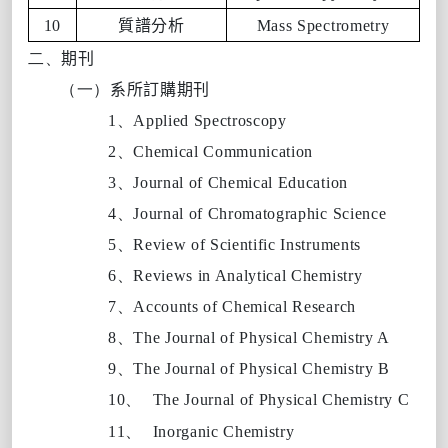
10
質譜分析
Mass Spectrometry
二、
期刊
（一）
系所訂購期刊
1、
Applied Spectroscopy
2、
Chemical Communication
3、
Journal of Chemical Education
4、
Journal of Chromatographic Science
5、
Review of Scientific Instruments
6、
Reviews in Analytical Chemistry
7、
Accounts of Chemical Research
8、
The Journal of Physical Chemistry A
9、
The Journal of Physical Chemistry B
10、
The Journal of Physical Chemistry C
11、
Inorganic Chemistry