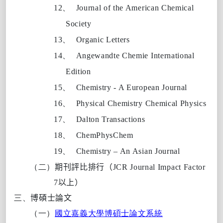
12、
Journal of the American Chemical
Society
13、
Organic Letters
14、
Angewandte Chemie International
Edition
15、
Chemistry - A European Journal
16、
Physical Chemistry Chemical Physics
17、
Dalton Transactions
18、
ChemPhysChem
19、
Chemistry – An Asian Journal
（二）
期刊評比排行（
JCR Journal Impact Factor
7
以上）
三、
博碩士論文
（一）
國立嘉義大學博碩士論文系統