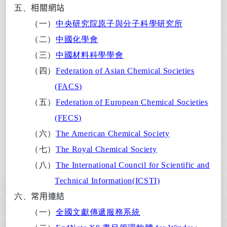
五、
相關網站
（一）
中
央
研究
院
原子與
分
子
科
學
研
究
所
（二）
中
國
化學
會
（三）
中
國
材料
科
學
學
會
（四）
Federation of Asian Chemical Societies
(FACS)
（五）
Federation of European Chemical Societies
(FECS)
（六）
The American Chemical Society
（七）
The Royal Chemical Society
（八）
The International Council for Scientific and
Technical Information(ICSTI)
六、
常用連結
（一）
全國文獻傳遞服務系統