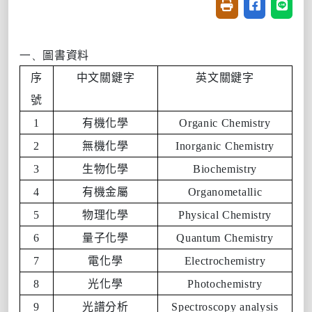
友善列印(開新視窗
分享至臉書(
分享至
一、
圖書資料
序
中文關鍵字
英文關鍵字
號
1
有機化學
Organic Chemistry
2
無機化學
Inorganic Chemistry
3
生物化學
Biochemistry
4
有機金屬
Organometallic
5
物理化學
Physical Chemistry
6
量子化學
Quantum Chemistry
7
電化學
Electrochemistry
8
光化學
Photochemistry
9
光譜分析
Spectroscopy analysis