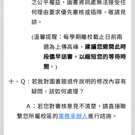
之公平權益，圖書資訊處無法接受任
何理由要求優先審核或插隊，敬請見
諒。
(溫馨提醒：每學期離校截止日前兩
週為上傳高峰，
建議您避開此時
段儘早送審，以縮短您的等待時
間
。)
：
十、
Ｑ
若我對圖書館退件說明的修改內容有
疑問，該如何處理？
Ａ：若您對審核意見不清楚，請直接聯
繫您所屬校區的
業務承辦人
進行諮詢
。