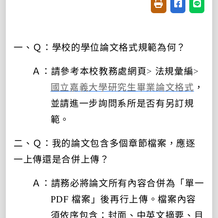
友善列印(開新視窗
分享至臉書(
分享至
一、Ｑ：學校的學位論文格式規範為何？
Ａ：請參考本校教務處網頁
>
法規彙編
>
國立嘉義大學研究生畢業論文格式
，
並請進一步詢問系所是否有另訂規
範。
二、Ｑ：我的論文包含多個章節檔案，應逐
一上傳還是合併上傳？
Ａ：
請務必將論文所有內容合併為「單一
PDF 檔案」後再行上傳。檔案內容
須依序包含：封面、中英文摘要、目