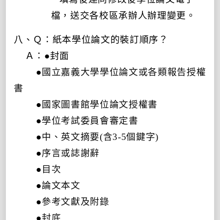
檔，
送交各校區承辦人辦理變更。
八、Ｑ：紙本學位論文的裝訂順序？
Ａ：●
封面
●
國立嘉義大學學位論文或各類報告授權
書
●
國家圖書館學位論文授權書
●
學位考試委員會審
定書
●
中、英文摘要(含3-5個鍵字)
●
序言或誌謝辭
●
目次
●
論文本文
●
參考文獻及附錄
●
封底