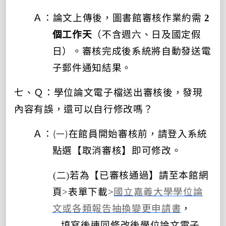
Ａ：論文上傳後，圖書館審核作業約需
2
個工作天
（不含週六、日及國定假
日）。審核完成後系統將自動發送電
子郵件通知結果。
七、Ｑ：
學位論文電子檔送出審核後
，發現
內容有誤，還可以自行修改嗎？
(一)
Ａ：
在館員開始審核前，
請登入系統
點選
【
取消審核】
即可修改。
(二)
若為【已審核通過】
請至本館網
頁
>
表單下載
>
國立嘉義大學學位論
文或各類報告抽換變更申請書
，
填寫後連同修改後
學位論文電子