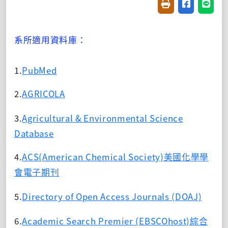
友善列印(開新視窗
分享至臉書(
分享至
系所適用資料庫：
1.
PubMed
2.
AGRICOLA
3.
Agricultural & Environmental Science
Database
4.
ACS(American Chemical Society)
美國化學學
會電子期刊
5.
Directory of Open Access Journals (DOAJ)
6.
Academic Search Premier (EBSCOhost)
綜合