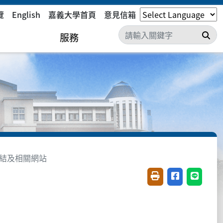
覽
English
嘉義大學首頁
意見信箱
搜
服務
結及相關網站
友善列印(開新視窗)
分享至臉書(開
分享至 L