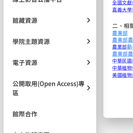
全國文獻
嘉義大學
館藏資源
二、相
農業部
農業部
學院主題資源
動
農業部
農業部
電子資源
中華民國
中華植物
美國植物
公開取用(Open Access)專
區
館際合作