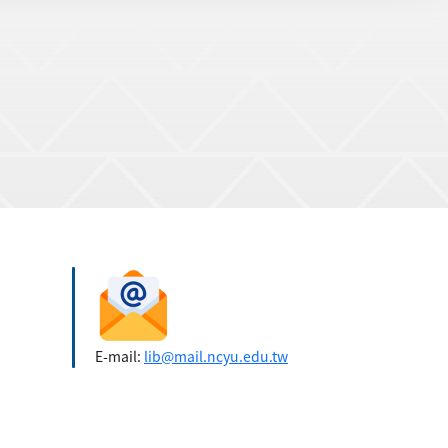
E-mail:
lib@mail.ncyu.edu.tw