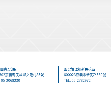
雄圖書資訊組
圖資管理組新民校區
1302嘉義縣民雄鄉文隆村85號
600023嘉義市新民路580號
: 05-2068230
TEL: 05-2732972