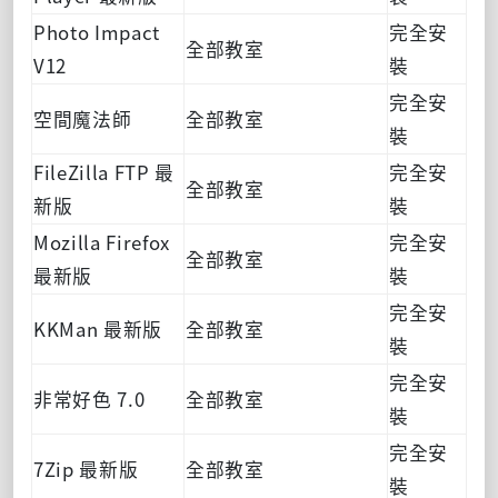
Photo Impact
完全安
全部教室
V12
裝
完全安
空間魔法師
全部教室
裝
FileZilla FTP 最
完全安
全部教室
新版
裝
Mozilla Firefox
完全安
全部教室
最新版
裝
完全安
KKMan 最新版
全部教室
裝
完全安
非常好色 7.0
全部教室
裝
完全安
7Zip 最新版
全部教室
裝