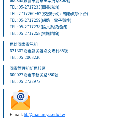
600355嘉義市鹿寮里學府路300號
TEL: 05-2717233(圖書諮詢)
TEL: 2717260~62(校務行政，輔助教學平台)
TEL: 05-2717259(網路，電子郵件)
TEL: 05-2717238(論文系統諮詢)
TEL: 05-2717258(資訊諮詢)
民雄圖書資訊組
621302嘉義縣民雄鄉文隆村85號
TEL: 05-2068230
圖資管理組新民校區
600023嘉義市新民路580號
TEL: 05-2732972
E-mail:
lib@mail.ncyu.edu.tw