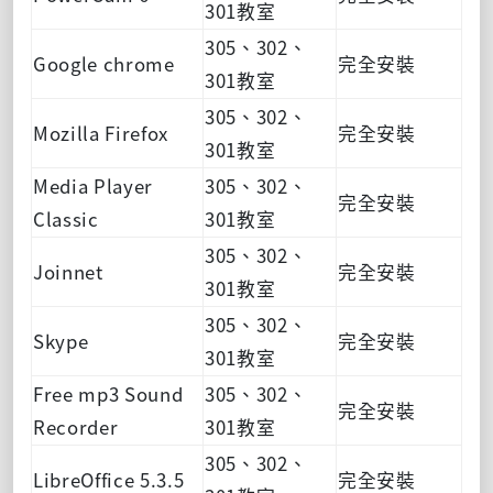
301教室
305、302、
Google chrome
完全安裝
301教室
305、302、
Mozilla Firefox
完全安裝
301教室
Media Player
305、302、
完全安裝
Classic
301教室
305、302、
Joinnet
完全安裝
301教室
305、302、
Skype
完全安裝
301教室
Free mp3 Sound
305、302、
完全安裝
Recorder
301教室
305、302、
LibreOffice 5.3.5
完全安裝