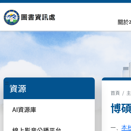
關於
:::
資源
首頁
主
博
AI資源庫
本
一、
線上影音公播平台