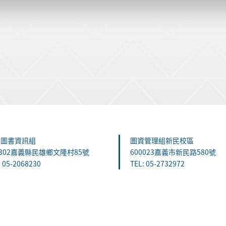
雄圖書資訊組
圖資管理組新民校區
1302嘉義縣民雄鄉文隆村85號
600023嘉義市新民路580號
: 05-2068230
TEL: 05-2732972