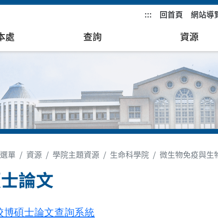
:::
回首頁
網站導
本處
查詢
資源
選單
資源
學院主題資源
生命科學院
微生物免疫與生
碩士論文
校博碩士論文查詢系統