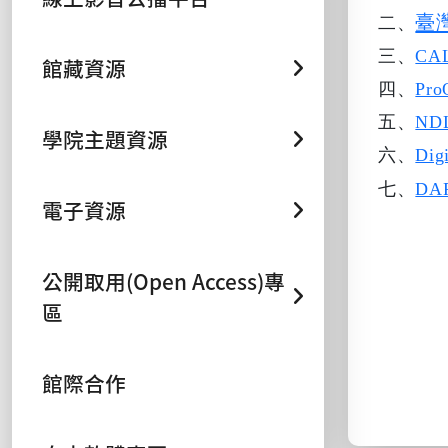
臺
二、
三
、
CA
館藏資源
四、
Pro
五、
NDL
學院主題資源
六、
Digi
七、
DAR
電子資源
公開取用(Open Access)專
區
館際合作