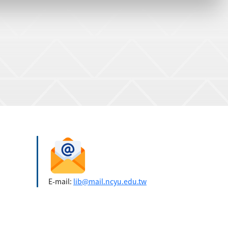
E-mail:
lib@mail.ncyu.edu.tw