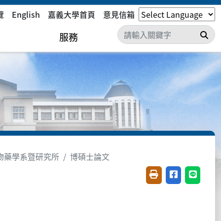
覽
English
嘉義大學首頁
意見信箱
搜
服務
物藥學系暨研究所
博碩士論文
友善列印(開新視窗)
分享至臉書(開
分享至 L