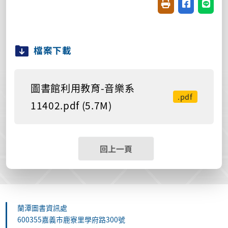
友善列印(開新視窗
分享至臉書(
分享至
檔案下載
圖書館利用教育-音樂系
.pdf
11402.pdf (5.7M)
回上一頁
蘭潭圖書資訊處
600355嘉義市鹿寮里學府路300號