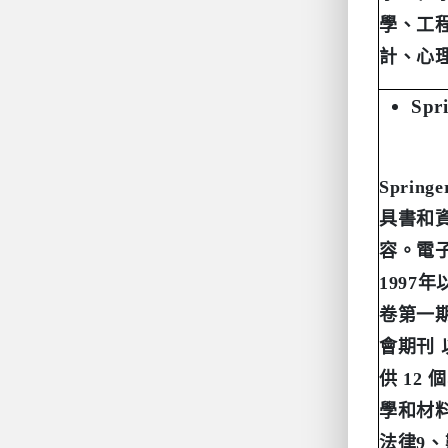
學、工
計、心
Spr
Springe
具書和
容。電
1997
年
卷第一
會期刊
供
12
個
學和材
法律
9
、