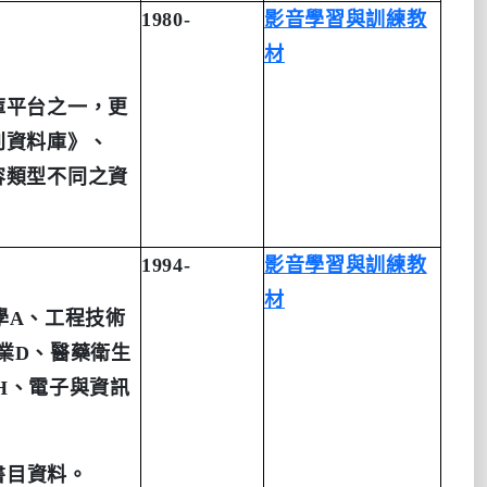
1980-
影音學
習
與訓練教
材
庫平台之一，更
刊資料庫》、
容類型不同之資
1994-
影音學習與訓練教
材
學
A
、工程技術
業
D
、醫藥衛生
H
、電子與資訊
書目資料。