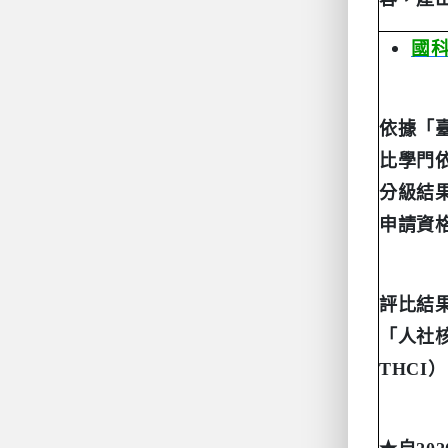
國
依據「
比學門
分級結
申請資
評比結
「人社
THCI
）