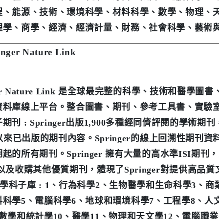
程、能源、技術、環境科學、材料科學、數學、物理、
理學、商學、經濟、經濟計量、財務、社會科學、藝術
inger Nature Link
r Nature Link
是全球最完整的科學、技術和醫學圖書
資料庫線上平台。整合圖書、期刊、參考工具書、實驗
子期刊
: Springer
出版
1,900
多種經同儕評閱的學術期刊
以來已出版的期刊內容。
Springer
的線上回溯性期刊資
期起的所有期刊。
Springer
擁有大量的高水準
ISI
期刊，
 以及收購其他優質期刊，體現了
Springer
對提供高品質
學科子庫
: 1
、行為科學
2
、生物醫學和生命科學
3
、商
料科學
5
、電腦科學
6
、地球和環境科學
7
、工程學
8
、人
數學和統計學
10
、醫學
11
、物理和天文學
12
、電腦職業