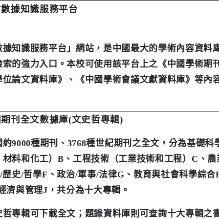
方數據知識服務平台
數據知識服務平台」網站，是中國最大的學術內容資料
檢索的強力入口。本校可使用該平台上之《中國學術期
學位論文資料庫》、《中國學術會議文獻資料庫》等內
國期刊全文數據庫
(
文史哲專輯
)
國約
9000
種期刊、
3768
種世紀期刊之全文，分為基礎科
、材料和化工）
B
、工程技術（工業技術和工程）
C
、農
/
歷史
/
哲學
F
、政治
/
軍事
/
法律
G
、教育與社會科學綜合
經濟與管理
J
，共分為十大專輯。
史哲專輯可下載全文；題錄資料庫則可查詢十大專輯之