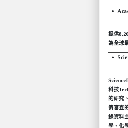
Aca
提供
8,2
為全球
Sci
Science
科技
Tec
的研究
儕審查
錄資料
學、化