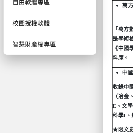
自由軟體專區
萬
校園授權軟體
「萬方
是學術
智慧財產權專區
《中國
料庫。
中
收錄中
（冶金
E
、文學
科學
I
、
★
限文