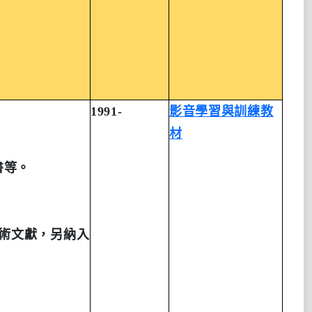
1991-
影音學習與
訓練教
材
書等。
術文獻，另納入