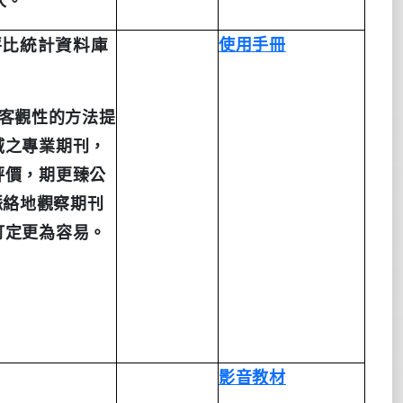
次。
評比統計資料庫
使用手
冊
客觀性的方法提
域之專業期刊，
評價，期更臻公
脈絡地觀察期刊
訂定更為容易。
影音
教
材