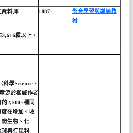
文資料庫
1887-
影音學習與訓練教
材
佔
3,616
種以上。
（科學
Science
、
章源於權威作者
有的
2,500+
種同
速度在增加。收
、微生物、化
地球與行星科