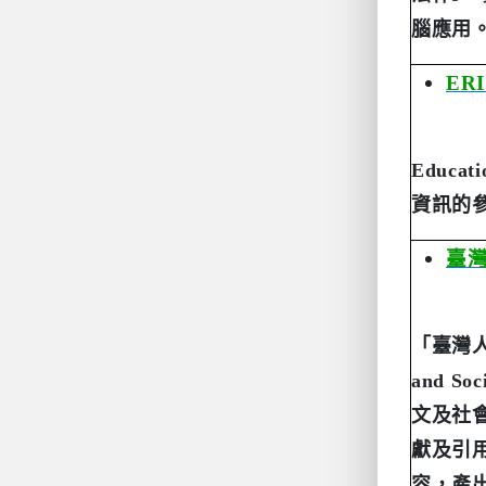
腦應用
ERI
Educati
資訊的
臺
「臺灣
and Soci
文及社
獻及引
容，產