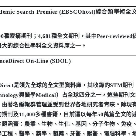
demic Search Premier (EBSCOhost)
綜合類學術全
00
種索摘期刊；
4,681
種全文期刊，其中
Peer-reviewed
最大的綜合性學科全文資料庫之一。
enceDirect On-Line (SDOL)
Direct
是領先全球的全文型資料庫，其收錄的
STM
期刊
hnology
與醫學
Medical
）占全球四分之一，這些期刊文
、由著名編輯群管理並受到世界各地研究者青睞。除現
的期刊及
11,000
多種書籍，目前還以每年
50
萬篇全文的
主題涵蓋：農業、生物、生化、基因、分子生物、免疫
學工程、醫學、藥學、製藥、牙醫、獸醫、電腦科學、