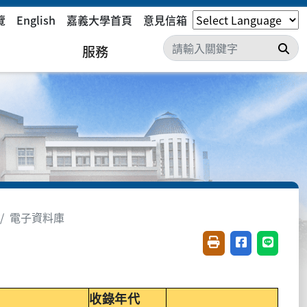
覽
English
嘉義大學首頁
意見信箱
搜
服務
電子資料庫
友善列印(開新視窗)
分享至臉書(開
分享至 L
收錄年代