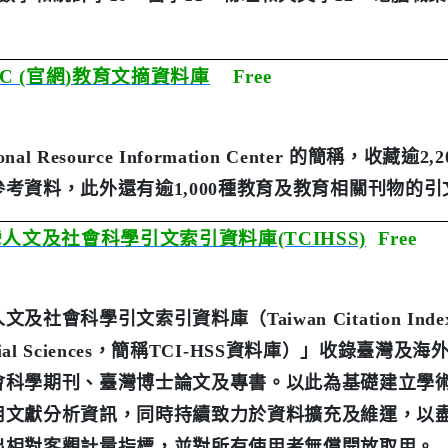
。
C (
官網
)
教育文摘
資
料庫
Free
onal Resource Information Center
的簡稱，收藏逾
2,2
參考資料，此外還有逾
1,000
種教育及教育相關刊物的引
灣人文及社會科學引文索引資料庫
(TCIHSS)
Free
人文及社會科學引文索引資料庫（
Taiwan Citation Ind
al Sciences
，簡稱
TCI-HSS
資料庫）」收錄臺灣及海
會科學期刊、臺灣博士論文及專書。以此為基礎建立學
用文獻分析資訊，同時持續致力於資料擴充及維運，以
出相對客觀計量指標，並對所有使用者無償開放取用。