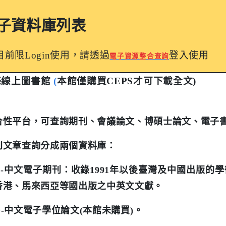
子資料庫列表
目前限
Login
使用，請透過
登入使用
電子資源整合查詢
藝線上圖書館
(
本館僅購買
CEPS
才可下載全文
)
合性平台，可查詢期刊、會議論文、博碩士論文、電子
刊文章查詢分成兩個資料庫：
-
中文電子期刊：收錄
1991
年以後臺灣及中國出版的學
香港、馬來西亞等國出版之中英文文獻。
-
中文電子學位論文
(
本館未購買
)
。