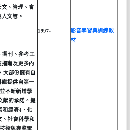
天文、管理、會
與人文等。
1997-
影音
學
習與訓練教
材
、期刊、參考工
室指南及更多內
，大部份擁有自
料庫提供自第一
並不斷新增學
文獻的承諾。提
業和經濟
4
、化
文、社會科學和
技術與專業電