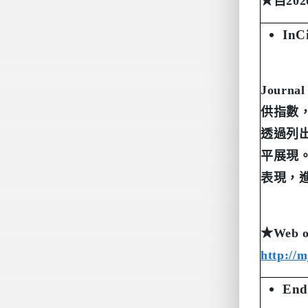
★
自
202
InCi
Journal
供指數
透過列
平展現
表現，
★
Web o
http://m
End