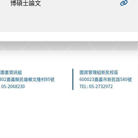
博碩士論文
雄圖書資訊組
圖資管理組新民校區
1302嘉義縣民雄鄉文隆村85號
600023嘉義市新民路580號
: 05-2068230
TEL: 05-2732972