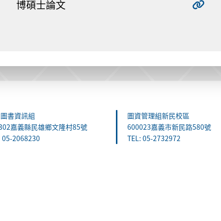
博碩士論文
雄圖書資訊組
圖資管理組新民校區
1302嘉義縣民雄鄉文隆村85號
600023嘉義市新民路580號
: 05-2068230
TEL: 05-2732972