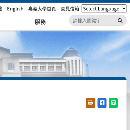
覽
English
嘉義大學首頁
意見信箱
搜
服務
友善列印(開新視窗)
分享至臉書(開
分享至 L