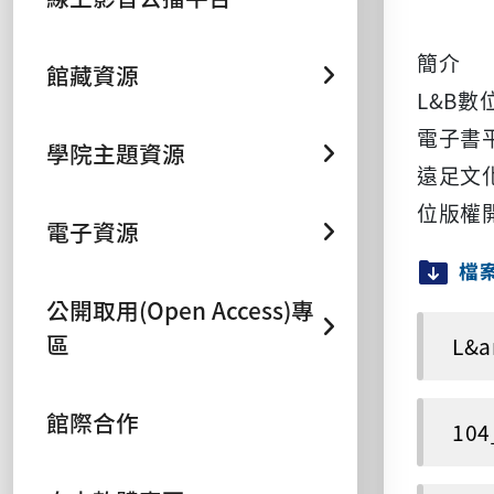
簡介
館藏資源
L&B
電子書平
學院主題資源
遠足文
位版權
電子資源
檔
公開取用(Open Access)專
區
L&
館際合作
10