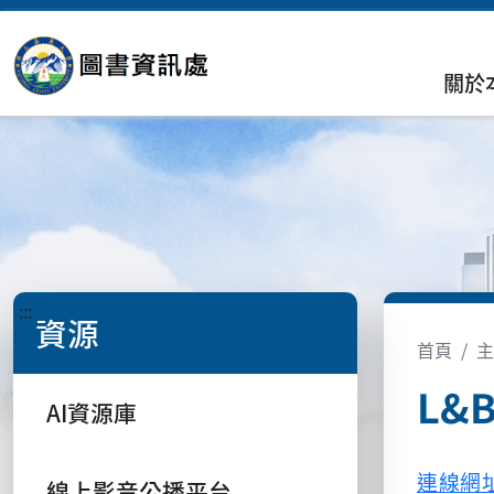
關於
:::
資源
首頁
主
L&
AI資源庫
連線網
線上影音公播平台