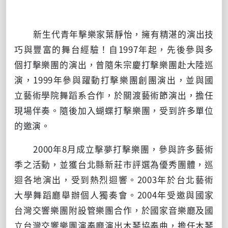
新生代青年擊樂家葉靜怡，擁有精湛的演出技
巧與豐富的舞台經驗！自
1997
年起，先後參與多
個打擊樂團的演出，曾隨朱宗慶打擊樂團赴大陸巡
演，
1999
年參與躍動打擊樂團創團演出，並與國
立藝術學院舞蹈系合作，於關渡藝術節演出，擔任
現場伴奏。隨後加入蝴蝶打擊樂團，受到許多單位
的邀演。
2000年
8
月成立擊夢打擊樂團，參與許多藝術
季之活動，並獲台北縣新莊市評選為優秀團體，巡
迴各地演出，受到熱烈迴響。
2003
年於台北藝術
大學舞蹈廳舉辦個人獨奏會。
2004
年受邀與國家
台灣交響樂團附設管樂團合作，於國家音樂廳及國
立台灣交響樂團演奏廳演出木琴協奏曲，擔任木琴