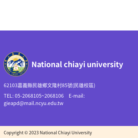
:::
National chiayi university
62103嘉義縣民雄鄉文隆村85號(民雄校區)
TEL: 05-2068105~2068106 E-mail:
gieapd@mail.ncyu.edu.tw
Copyright © 2023 National Chiayi University