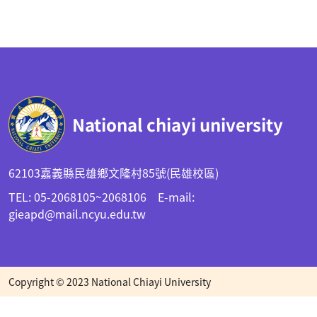
:::
National chiayi university
62103嘉義縣民雄鄉文隆村85號(民雄校區)
TEL: 05-2068105~2068106 E-mail:
gieapd@mail.ncyu.edu.tw
Copyright © 2023 National Chiayi University