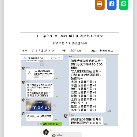
友善列印(開新視窗
分享至臉書(
分享至