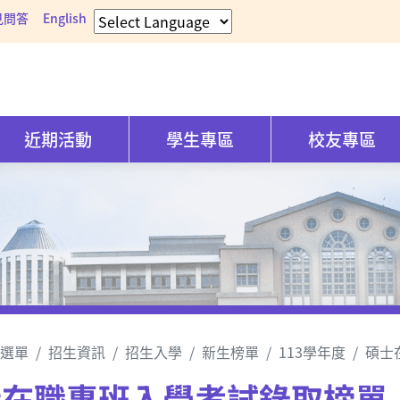
見問答
English
近期活動
學生專區
校友專區
選單
招生資訊
招生入學
新生榜單
113學年度
碩士
士在職專班入學考試錄取榜單