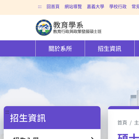
:::
回首頁
網站導覽
嘉義大學
學校行政
常
關於系所
招生資訊
:::
招生資訊
首頁
主
碩