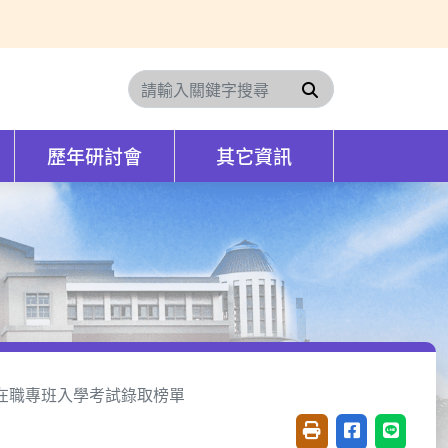
搜尋
歷年研討會
其它資訊
在職專班入學考試錄取榜單
友善列印(開新視窗)
分享至臉書(開
分享至 L