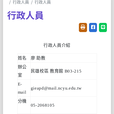
行政人員
行政人員
行政人員
友善列印(開新視窗
分享至臉書(
分享至
行政人員介紹
姓名
廖 助教
辦公
民雄校區 教育館 B03-215
室
E-
gieapd@mail.ncyu.edu.tw
mail
分機
05-2068105