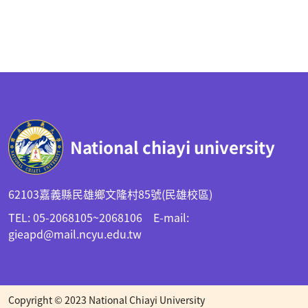
:::
National chiayi university
62103嘉義縣民雄鄉文隆村85號(民雄校區)
TEL: 05-2068105~2068106 E-mail:
gieapd@mail.ncyu.edu.tw
Copyright © 2023 National Chiayi University