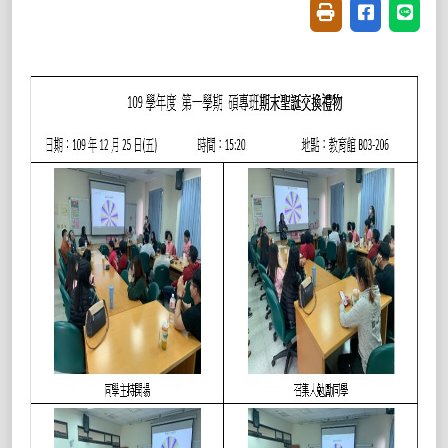
友善列印(開新視窗
分享至臉書(
分享至