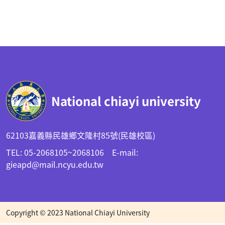
:::
National chiayi university
62103嘉義縣民雄鄉文隆村85號(民雄校區)
TEL: 05-2068105~2068106 E-mail:
gieapd@mail.ncyu.edu.tw
Copyright © 2023 National Chiayi University