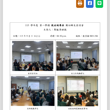
友善列印(開新視窗
分享至臉書(
分享至