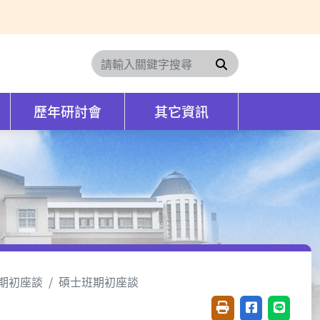
搜尋
歷年研討會
其它資訊
期初座談
碩士班期初座談
友善列印(開新視窗)
分享至臉書(開
分享至 L