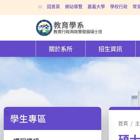
:::
回首頁
網站導覽
嘉義大學
學校行政
常
關於系所
招生資訊
:::
學生專區
首頁
主
碩