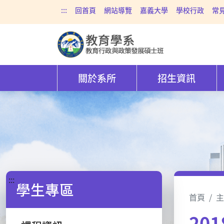
:::
回首頁
網站導覽
嘉義大學
學校行政
常
關於系所
招生資訊
:::
學生專區
首頁
主
20