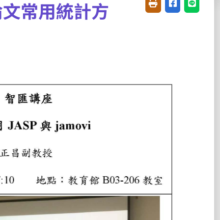
位論文常用統計方
友善列印(開新視窗)
分享至臉書(開
分享至 L