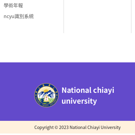
學術年報
ncyu識別系統
:::
National chiayi
university
Copyright © 2023 National Chiayi University