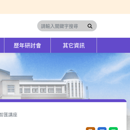
搜尋
歷年研討會
其它資訊
智匯講座
」