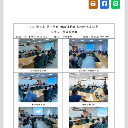
友善列印(開新視窗
分享至臉書(
分享至