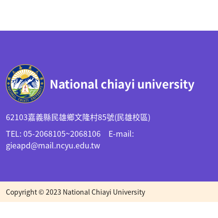
:::
National chiayi university
62103嘉義縣民雄鄉文隆村85號(民雄校區)
TEL: 05-2068105~2068106 E-mail:
gieapd@mail.ncyu.edu.tw
Copyright © 2023 National Chiayi University