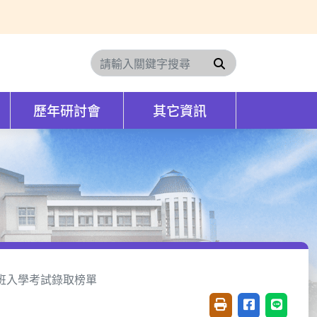
搜尋
歷年研討會
其它資訊
班入學考試錄取榜單
友善列印(開新視窗)
分享至臉書(開
分享至 L