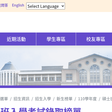
見問答
English
近期活動
學生專區
校友專區
選單
招生資訊
招生入學
新生榜單
110學年度
碩士
士班入學考試錄取榜單