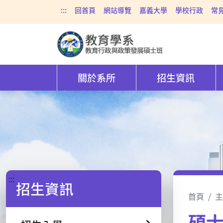
:::
回首頁
網站導覽
嘉義大學
學校行政
常
關於系所
招生資訊
:::
招生資訊
首頁
主
碩