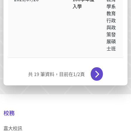
入學
學系
教育
行政
與政
策發
展碩
士班
共
19
筆資料，目前在
1
/2頁
校務
嘉大校訊