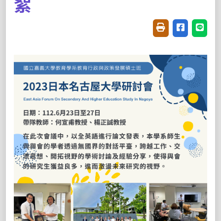
絮
友善列印(開新視窗
分享至臉書(
分享至